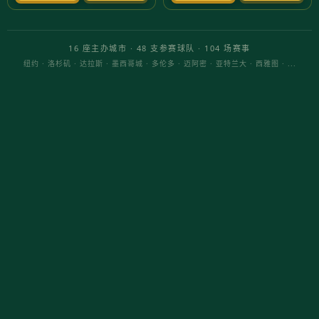
Admin
2026-06-27 23:41:36
比赛概述
在意甲第38轮的比赛中，AC米兰迎战卡利亚里。
尽管主场作战，AC米兰未能把握住机会，最终以
1-2的比分落败。此役对于米兰来说是一个沉重的
打击，尤其是在赛季接近尾声之际。
比赛亮点
比赛开始后，双方迅速进入状态。AC米兰在前期
表现活跃，创造了一些得分机会，但未能有效转化
为进球。卡利亚里则在防守端表现稳健，耐心等待
反击的机会。