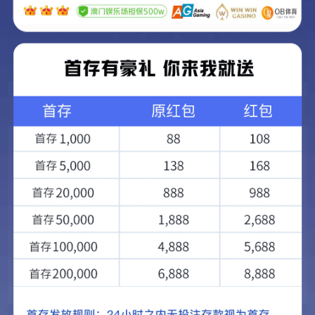
Admin
2026-06-10 17:19:15
在全球足球界，巴塞罗那的拉玛西亚青训营以其卓
越的培养体系而闻名，许多世界级球员如梅西、哈
维和伊涅斯塔均出自于此。近期，年轻的李昊炎签
约了巴萨拉玛西亚青训，他的故事引起了广泛关
注。
李昊炎的成长历程