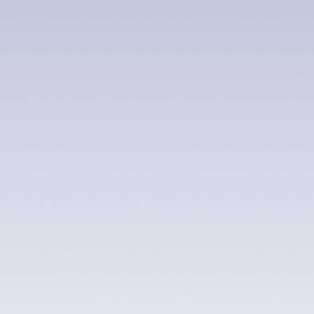
Leave Comment