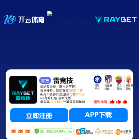
网站首页
李昊炎的足球梦想与巴萨拉玛西亚青训的成长故事