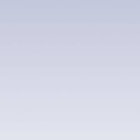
未来的赛季中，所有球队和球迷都能享受到更为公
平和精彩的比赛体验。
Leave Comment