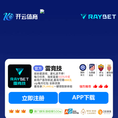
网站首页
法甲赛季结束 大巴黎夺冠背后的赛程争议