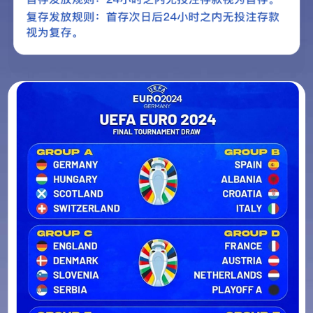
赛程调整的原因多种多样，包括天气因素、赛事安
排的冲突以及电视转播需求等。法甲联赛管理方在
作出调整时，通常需要权衡各方面的利益，这也导
致了部分球队的不满。大巴黎虽然在调整后的赛程
中表现出色，但其他球队却可能因此遭遇不利局
面。
球迷的反应