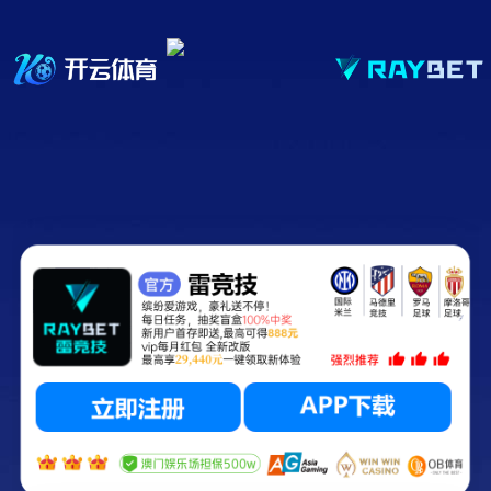
网站首页
法甲20252026赛季第28轮精彩集锦回顾