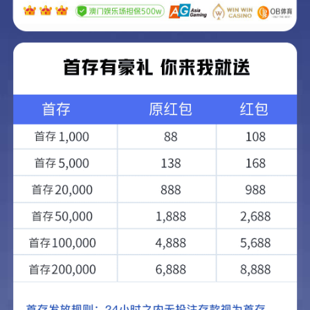
在2025-2026赛季的法甲联赛中，第28轮的比赛
无疑是球迷们期待的焦点之一。这一轮比赛不仅展
示了各支球队的实力，也为球迷奉献了无数精彩的
瞬间。本文将详细回顾这一轮的精彩集锦，并分析
各场比赛的亮点。
精彩比赛回顾
在这一轮的比赛中，几场赛事尤为引人注目。例
如，巴黎圣日耳曼与马赛的对决再次点燃了两队之
间的宿敌情结。比赛中，巴黎队的明星球员们展现
了他们的超强实力，最终以3-1的比分战胜了对
手，巩固了他们在积分榜上的领先地位。
关键时刻与精彩进球
除了巴黎圣日耳曼的胜利，里昂与尼斯的比赛同样