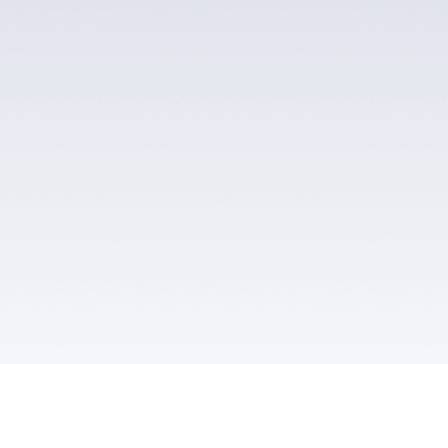
下，打破这一魔咒的理想并非遥不可及。随着比赛
日的临近，所有的目光都将聚焦于这支充满斗志的
球队，期待他们在世界杯舞台上创造新的历史。
Leave Comment