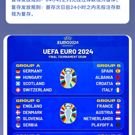
将全力以赴，力争在即将到来的比赛中打破这一魔
咒。