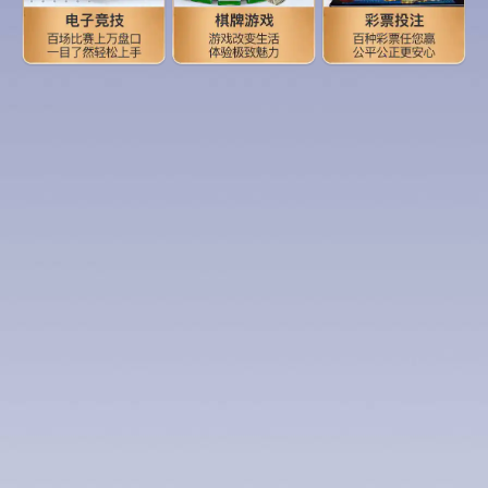
系统的战术调整。主帅强调了团队协作与防守反击
的重要性，同时也注重提升球员的心理素质。球队
在热身赛中的表现显示出他们的进步，尤其是在攻
击线的配合上，球员们的默契度明显提升。
球迷的期待与支持
面对即将到来的揭幕战，墨西哥球迷充满期待。球
队的表现不仅关系到胜负，更代表着国家的荣耀。
球迷们纷纷表达了对球队的支持，希望他们能够在