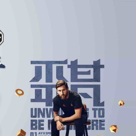
率
足坛情报站
赛场前沿
联系世界杯竞猜APP