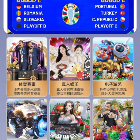
市场反应与未来展望
目前，克鲁皮的市场价值正在不断攀升，大巴黎必
须在竞争中迅速出手，以确保这位新星能够加盟。
许多专家分析认为，如果克鲁皮能够顺利加盟，他
将成为大巴黎未来进攻端的重要力量，带领球队在
各项赛事中取得更好的成绩。