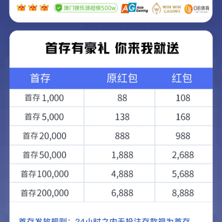
Admin
2026-06-08 23:35:52
大巴黎的引援计划
随着赛季的深入，大巴黎在转会市场上的动态备受
关注。球队在寻找能够替代登贝莱的优秀前锋，伯
恩茅斯的克鲁皮成为了他们的新目标。这位年轻的
锋线新星展现出了惊人的潜力和全面的技术特点，
与恩里克的战术理念非常契合。
克鲁皮的全部能力