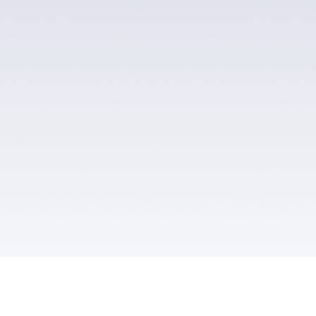
Save my name, email, and website in this browser for
the next time I comment.